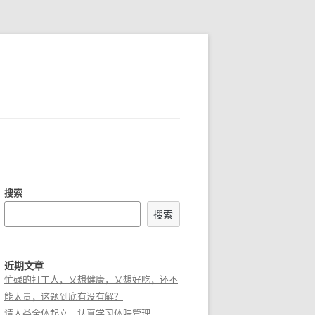
搜索
搜索
近期文章
忙碌的打工人，又想健康，又想好吃，还不
能太贵，这题到底有没有解？
请人类全体起立，认真学习体味管理