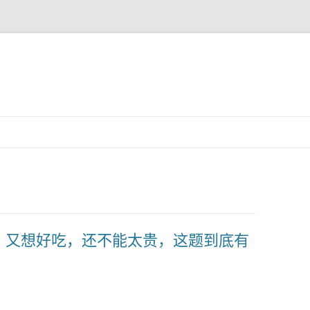
跳
至
正
文
，又想好吃，还不能太贵，这题到底有