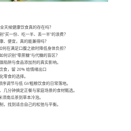
4小时全天候健康饮食真的存在吗？
何告别“买一份、吃一半、丢一半”的浪费？
、健康、便宜，真的能兼得吗？
药”：如何在满足口腹之欲时降低身体负担？
好？如何识别“零蔗糖”与代糖的盲区？
酸的阈值陷阱与食品添加剂的真实影响。
的干净饮食，留 20% 给情绪出口
场景化零食的选择。
进食顺序调节与低 GI/粗粮饮食的日常落地。
捷早餐、几分钟搞定正餐与家庭场景的食材甄选。
从玉米须南瓜茶到草本冷泡。
过度克制，找到适合自己的松弛与平衡。