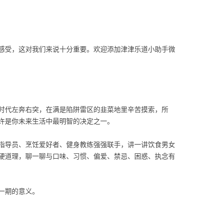
感受，这对我们来说十分重要。欢迎添加津津乐道小助手微
时代左奔右突，在满是陷阱雷区的韭菜地里辛苦摸索，所
许是你未来生活中最明智的决定之一。
指导员、烹饪爱好者、健身教练强强联手，讲一讲饮食男女
硬道理，聊一聊与口味、习惯、偏爱、禁忌、困惑、执念有
一期的意义。