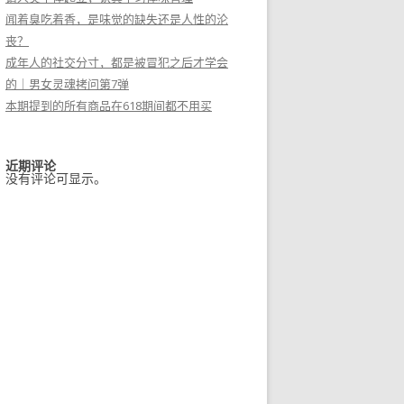
闻着臭吃着香，是味觉的缺失还是人性的沦
丧？
成年人的社交分寸，都是被冒犯之后才学会
的｜男女灵魂拷问第7弹
本期提到的所有商品在618期间都不用买
近期评论
没有评论可显示。