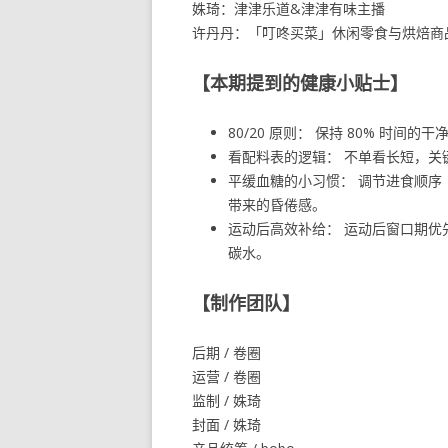
姝琦：津津乐道&津津有味主播
许丹丹：「叮咚买菜」休闲零食与烘焙商
【本期提到的健康小贴士】
80/20 原则： 保持 80% 时间
看配料表的逻辑： 不单看长短，
平缓血糖的小习惯： 调节进食顺序
带来的昏倦感。
运动后高效补给： 运动后窗口期
碳水。
【制作团队】
后期 / 卷圈
运营 / 卷圈
监制 / 姝琦
封面 / 姝琦