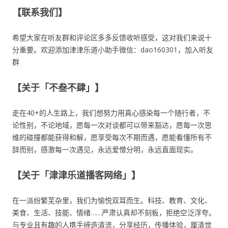
【联系我们】
希望大家在听友群和评论区多多反馈收听感受，这对我们来说十
分重要。欢迎添加津津乐道小助手微信：dao160301，加入听友
群
【关于「不叁不肆」】
走在40+的人生路上，我们想努力用真心感染每一个随行者，不
论性别，不论地域，愿每一次对谈都可以带来豁达，愿每一次思
维的碰撞都能获得和解，愿享受每次不期而遇，愿能看懂所有不
辞而别，感激每一次遇见，永远爱憎分明，永远直面现实。
【关于「津津乐道播客网络」】
在一派纷繁芜杂里，我们为愉悦双耳而生。科技、教育、文化、
美食、生活、技能、情绪……严肃认真却不刻板，拒绝空泛浮夸。
与专业且有趣的人携手缔造清流，分享经历，传播体验，厘清世