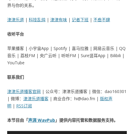
界与你的关系。
津津乐道
|
科技乱炖
|
津津有味
|
记者下班
|
不叁不肆
收听平台
苹果播客 | 小宇宙App | Spotify | 喜马拉雅 | 网易云音乐 | QQ
音乐 | 荔枝FM | 央广云听 | 听听FM | Sure竖耳App | Bilibili |
YouTube
联系我们
津津乐道播客官网
| 公众号：津津乐道播客 | 微信：dao160301
| 微博：
津津乐道播客
| 商业合作：hi@dao.fm |
版权声
明
|
RSS订阅
本节目由「
声湃 WavPub
」提供内容托管和数据服务支持。