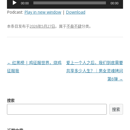
音
00:00
00:00
频
Podcast:
Play in new window
|
Download
播
放
本条目发布于
2026年5月27日
。属于
不叁不肆
分类。
器
文
←
红黑榜 | 鸡征服世界，烧鸡
爱上一个人之后，我们到底需要
章
征服我
共享多少人生？｜男女灵魂拷问
导
第6弹
→
航
搜索
搜索