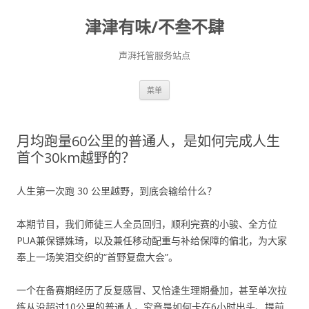
津津有味/不叁不肆
声湃托管服务站点
跳
菜单
至
正
文
月均跑量60公里的普通人，是如何完成人生
首个30km越野的？
人生第一次跑 30 公里越野，到底会输给什么？
本期节目，我们师徒三人全员回归，顺利完赛的小骏、全方位
PUA兼保镖姝琦，以及兼任移动配重与补给保障的偏北，为大家
奉上一场笑泪交织的“首野复盘大会”。
一个在备赛期经历了反复感冒、又恰逢生理期叠加，甚至单次拉
练从没超过10公里的普通人，究竟是如何卡在6小时出头、提前