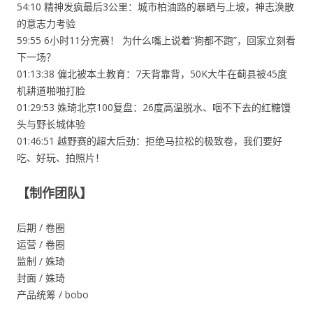
54:10 精神发疯最后3公里：城市柏油路的暴晒与上坡，神志涣散
的意志力考验
59:55 6小时11分完赛！ 为什么嘴上说着“狗都不跑”，回家立刻看
下一场？
01:13:38 偏北被本土教育：7天背靠背，50K大牛在蓟县被45度
机耕道啪啪打脸
01:29:53 姝琦北京100复盘：26度高温脱水、咽不下去的红糖馒
头与野长城体验
01:46:51 越野赛的超大后劲：拒绝马拉松的极致卷，我们要好
吃、好玩、拍照片！
【制作团队】
后期 / 卷圈
运营 / 卷圈
监制 / 姝琦
封面 / 姝琦
产品统筹 / bobo