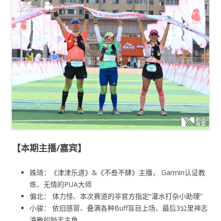
【本期主播/嘉宾】
姝琦：《津津乐道》&《不叁不肆》主播， Garmin认证教
练、无情的PUA大师
偏北： 体力怪、本次赛道的非官方指定“灌水打杂小助理”
小骏： 依旧感冒、叠满各种Buff盲目上场、最后3公里神志
涣散的励志主角