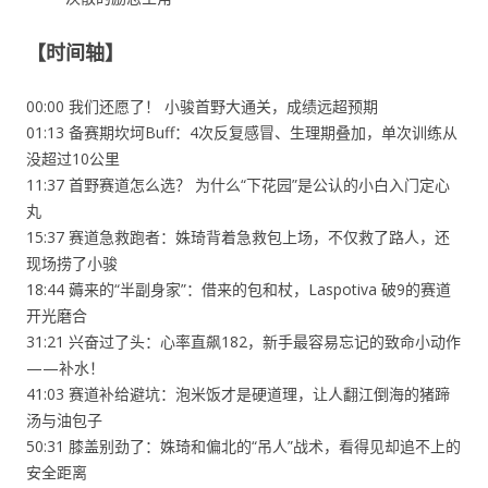
【时间轴】
00:00 我们还愿了！ 小骏首野大通关，成绩远超预期
01:13 备赛期坎坷Buff：4次反复感冒、生理期叠加，单次训练从
没超过10公里
11:37 首野赛道怎么选？ 为什么“下花园”是公认的小白入门定心
丸
15:37 赛道急救跑者：姝琦背着急救包上场，不仅救了路人，还
现场捞了小骏
18:44 薅来的“半副身家”：借来的包和杖，Laspotiva 破9的赛道
开光磨合
31:21 兴奋过了头：心率直飙182，新手最容易忘记的致命小动作
——补水！
41:03 赛道补给避坑：泡米饭才是硬道理，让人翻江倒海的猪蹄
汤与油包子
50:31 膝盖别劲了：姝琦和偏北的“吊人”战术，看得见却追不上的
安全距离