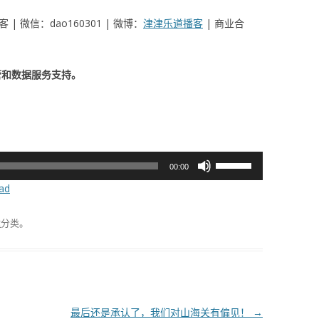
| 微信：dao160301 | 微博：
津津乐道播客
| 商业合
管和数据服务支持。
使
00:00
用
ad
上/
下
肆
分类。
箭
头
键
来
增
最后还是承认了，我们对山海关有偏见！
→
高