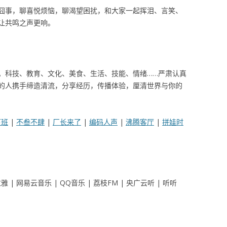
囧事，聊喜悦烦恼，聊渴望困扰，和大家一起挥泪、言笑、
让共鸣之声更响。
。科技、教育、文化、美食、生活、技能、情绪……严肃认真
的人携手缔造清流，分享经历，传播体验，厘清世界与你的
下班
|
不叁不肆
|
厂长来了
|
编码人声
|
沸腾客厅
|
拼娃时
马拉雅 | 网易云音乐 | QQ音乐 | 荔枝FM | 央广云听 | 听听