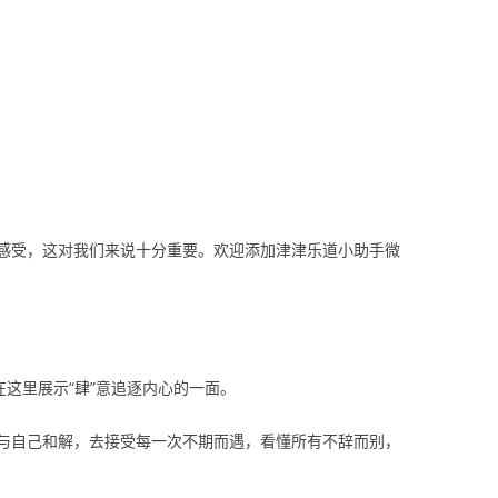
感受，这对我们来说十分重要。欢迎添加津津乐道小助手微
在这里展示“肆”意追逐内心的一面。
与自己和解，去接受每一次不期而遇，看懂所有不辞而别，