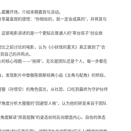
主持人葛騰开场，介绍本期嘉宾与活动。
馋虫分享最直观的感悟：“你相信的，就一定会成真的”，并将其与
认为，这部电影讲述的是一个更贴近普通人的“草台班子”创业故
。
村长对比之前讨论的电影，认为《小妖怪的夏天》真正做到了“合
找到自己的共鸣点。
穿全片的核心母题——“抉择”。无论是团队还是个人，每一步都在
的视角，发现影片中致敬陈佩斯经典小品《主角与配角》的桥段，
讨大猩猩（孙悟空）的角色弧光，从社恐、口吃到最终为守护伙伴
心理学角度分析大猩猩的“回避型人格”，认为他的转变来自于团队
表演学角度解读“昂首挺胸”的姿态如何反向塑造内心，自信的体态