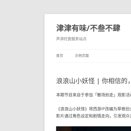
津津有味/不叁不肆
声湃托管服务站点
首页
示例页面
浪浪山小妖怪 | 你相信
本期节目来自于参加「散场别走」观影活
《浪浪山小妖怪》将西游IP改编为草根创
影片通过角色设定和剧情走向，引发观众