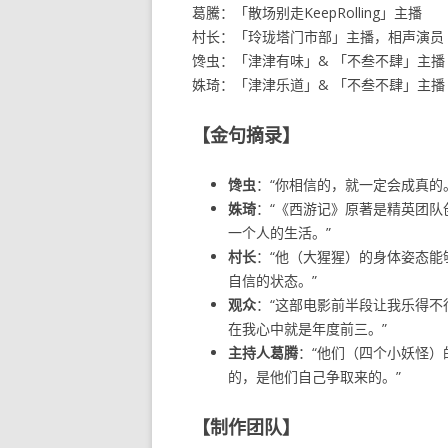
葛騰：「散场别走KeepRolling」主播
村长：「玲珑塔门市部」主播，相声演员
馋虫：「津津有味」& 「不叁不肆」主播
姝琦：「津津乐道」& 「不叁不肆」主播
【金句摘录】
馋虫
：“你相信的，就一定会成真的
姝琦
：“《西游记》原著是精英团
一个人的生活。”
村长
：“他（大猩猩）的身体姿态
自信的状态。”
观众
：“这部电影前半段让我乐得
在我心中就是年度前三。”
主持人葛腾
：“他们（四个小妖怪
的，是他们自己争取来的。”
【制作团队】