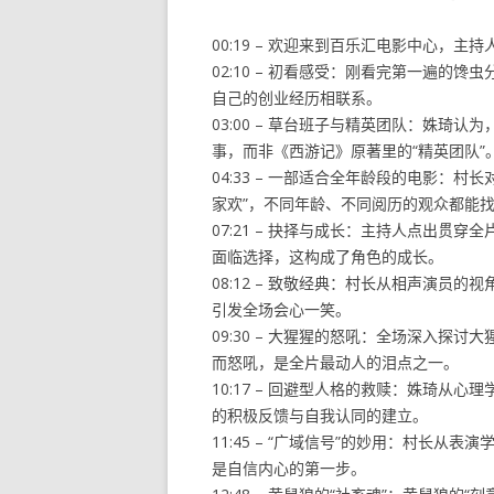
00:19 – 欢迎来到百乐汇电影中心，
02:10 – 初看感受：刚看完第一遍的
自己的创业经历相联系。
03:00 – 草台班子与精英团队：姝琦
事，而非《西游记》原著里的“精英团队”
04:33 – 一部适合全年龄段的电影：
家欢”，不同年龄、不同阅历的观众都能
07:21 – 抉择与成长：主持人点出贯
面临选择，这构成了角色的成长。
08:12 – 致敬经典：村长从相声演员
引发全场会心一笑。
09:30 – 大猩猩的怒吼：全场深入探
而怒吼，是全片最动人的泪点之一。
10:17 – 回避型人格的救赎：姝琦从
的积极反馈与自我认同的建立。
11:45 – “广域信号”的妙用：村长从
是自信内心的第一步。