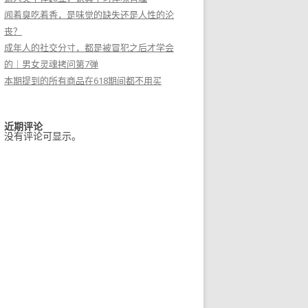
闻着臭吃着香，是味觉的缺失还是人性的沦
丧？
成年人的社交分寸，都是被冒犯之后才学会
的｜男女灵魂拷问第7弹
本期提到的所有商品在618期间都不用买
近期评论
没有评论可显示。