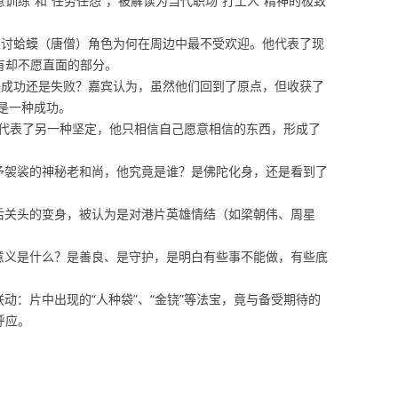
“刻意训练”和“任劳任怨”，被解读为当代职场“打工人”精神的极致
师父：探讨蛤蟆（唐僧）角色为何在周边中最不受欢迎。他代表了现
有却不愿直面的部分。
的结局是成功还是失败？嘉宾认为，虽然他们回到了原点，但收获了
是一种成功。
见为实”代表了另一种坚定，他只相信自己愿意相信的东西，形成了
读赠予袈裟的神秘老和尚，他究竟是谁？是佛陀化身，还是看到了
在最后关头的变身，被认为是对港片英雄情结（如梁朝伟、周星
子的意义是什么？是善良、是守护，是明白有些事不能做，有些底
妙联动：片中出现的“人种袋”、“金铙”等法宝，竟与备受期待的
呼应。