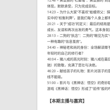
12:48 – 黄鼠狼的“社畜魂”：黄鼠狼的
体现，默默承受，只为完成目标。
14:23 – 为什么大家“不喜欢”蛤蟆
实中的“权衡利弊”，是我们每个人身上都
20:21 – 关于“成功”的定义：最后
成长、友谊和再次出发的勇气，这本身就
28:13 – 二狗的“执念”：二狗的“眼
一种有趣的“信息茧房”。
34:40 – 神秘老和尚的身份：全场解
年轻时的自己的修行者？
40:04 – 猪八戒的高光时刻：猪八戒
驰）的致敬，充满了悲壮与决绝。
46:20 – 献给孩子的礼物：影片对孩
线不能碰。
51:00 – 影片与《黑神话：悟空》的奇
游戏《黑神话：悟空》形成了“前传”般的
【本期主播与嘉宾】