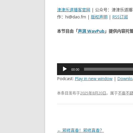
津津乐道播客官网
| 公众号：津津乐道播客 
作：hi@dao.fm |
版权声明
|
RSS订阅
本节目由「
声湃 WavPub
」提供内容托
音
00:00
频
Podcast:
Play in new window
|
Downlo
播
放
本条目发布于
2025年8月20日
。属于
不叁不
器
文
←
邪修真香！邪修真香？