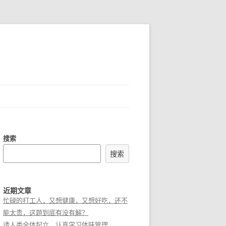
搜索
搜索
近期文章
忙碌的打工人，又想健康，又想好吃，还不
能太贵，这题到底有没有解？
请人类全体起立，认真学习体味管理