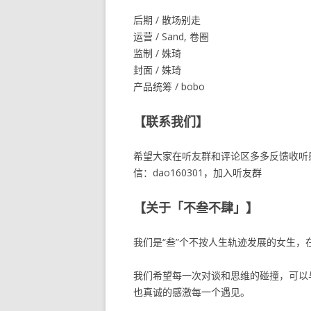
后期 / 散场别走
运营 / Sand, 卷圈
监制 / 姝琦
封面 / 姝琦
产品统筹 / bobo
【联系我们】
希望大家在听友群和评论区多多反馈收听
信：dao160301，加入听友群
【关于「不叁不肆」】
我们是“叁”个不按人生轨迹发展的女生，
我们希望每一次对谈和思维的碰撞，可以
也真诚的感激每一个遇见。