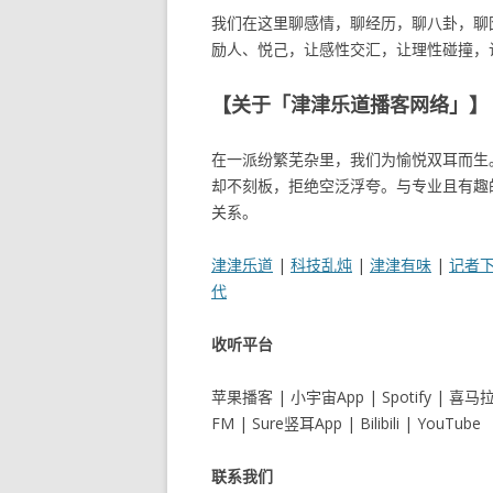
我们在这里聊感情，聊经历，聊八卦，聊
励人、悦己，让感性交汇，让理性碰撞，
【关于「津津乐道播客网络」】
在一派纷繁芜杂里，我们为愉悦双耳而生
却不刻板，拒绝空泛浮夸。与专业且有趣
关系。
津津乐道
|
科技乱炖
|
津津有味
|
记者
代
收听平台
苹果播客 | 小宇宙App | Spotify | 喜
FM | Sure竖耳App | Bilibili | YouTube
联系我们