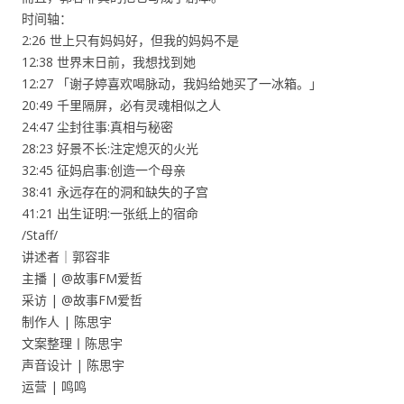
时间轴：
2:26 世上只有妈妈好，但我的妈妈不是
12:38 世界末日前，我想找到她
12:27 「谢子婷喜欢喝脉动，我妈给她买了一冰箱。」
20:49 千里隔屏，必有灵魂相似之人
24:47 尘封往事:真相与秘密
28:23 好景不长:注定熄灭的火光
32:45 征妈启事:创造一个母亲
38:41 永远存在的洞和缺失的子宫
41:21 出生证明:一张纸上的宿命
/Staff/
讲述者｜郭容非
主播 | @故事FM爱哲
采访 | @故事FM爱哲
制作人 | 陈思宇
文案整理丨陈思宇
声音设计 | 陈思宇
运营 | 鸣鸣