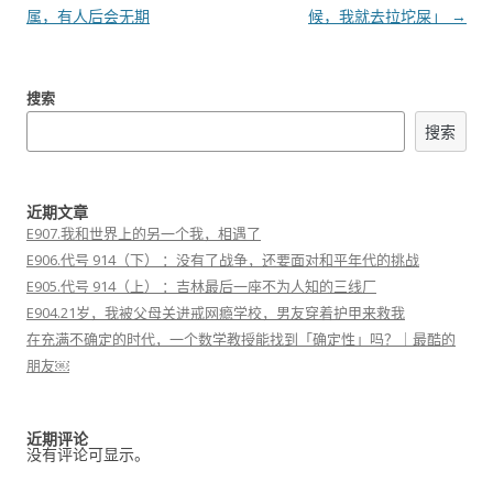
章
属，有人后会无期
候，我就去拉坨屎」
→
导
航
搜索
搜索
近期文章
E907.我和世界上的另一个我，相遇了
E906.代号 914（下） ：没有了战争，还要面对和平年代的挑战
E905.代号 914（上） ：吉林最后一座不为人知的三线厂
E904.21岁，我被父母关进戒网瘾学校，男友穿着护甲来救我
在充满不确定的时代，一个数学教授能找到「确定性」吗？｜最酷的
朋友￼
近期评论
没有评论可显示。