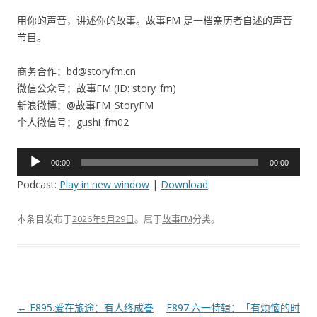
用你的声音，讲述你的故事。故事FM 是一档亲历者自述的声音
节目。
商务合作：bd@storyfm.cn
微信公众号：故事FM (ID: story_fm)
新浪微博：@故事FM_StoryFM
个人微信号：gushi_fm02
音
00:00
00:00
频
Podcast:
Play in new window
|
Download
播
放
本条目发布于
2026年5月29日
。属于
故事FM
分类。
器
文
←
E895.爱在旅途：有人终成眷
E897.六一特辑：「有烦恼的时