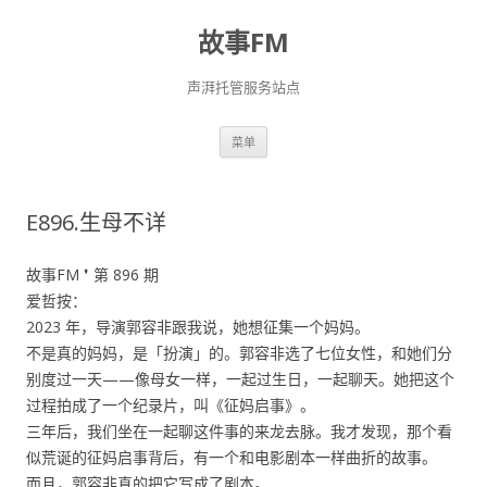
故事FM
声湃托管服务站点
跳
菜单
至
正
文
E896.生母不详
故事FM ❜ 第 896 期
爱哲按：
2023 年，导演郭容非跟我说，她想征集一个妈妈。
不是真的妈妈，是「扮演」的。郭容非选了七位女性，和她们分
别度过一天——像母女一样，一起过生日，一起聊天。她把这个
过程拍成了一个纪录片，叫《征妈启事》。
三年后，我们坐在一起聊这件事的来龙去脉。我才发现，那个看
似荒诞的征妈启事背后，有一个和电影剧本一样曲折的故事。
而且，郭容非真的把它写成了剧本。