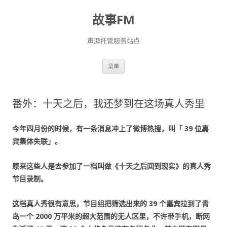
故事FM
声湃托管服务站点
跳
菜单
至
正
文
番外：十天之后，我还梦到在这场真人秀里
今年四月份的时候，有一条消息冲上了微博热搜，叫「 39 位嘉
宾集体失联」。
原来这些人是去参加了一档叫做《十天之后回到现实》的真人秀
节目录制。
这档真人秀很有意思，节目组把筛选出来的 39 个嘉宾拉到了青
岛一个 2000 万平米的超大范围的无人区里，不许带手机，断网