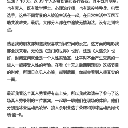
生活了 10 天。这 39 个人的身份遍布各行各业，其中既有明星，
也有素人，既有数学博士、心理治疗师，也有退役特种兵、电竞
选手，这些不同背景的人被迫生活在一起，在日常生活中互帮互
助共渡难关。最后，大部分人都在中途被无情淘汰，没有走到终
点。
熟悉我的朋友都知道我很喜欢封闭空间的设定，这方面的电影我
都会找来看。无论是《楚门的世界》也好，还是《大逃杀》也
好，封闭空间就像是一个人性实验室，让平时不会产生交集的一
些人一起接受人性的考验。在看《十天之后回到现实》这档节目
的时候，所谓日久见人心嘛，越到后面，你越会看到人很真实的
一面。
最近我看这个真人秀看得有点上头，所以我就邀请来了参与了这
场真人秀录制的三位嘉宾，一起聊一聊他们在现场的体验。他们
分别是冰壶运动员
凌智
、狼人杀职业选手
荣耀
和排球运动员
阿代
琇·殷·卡
。