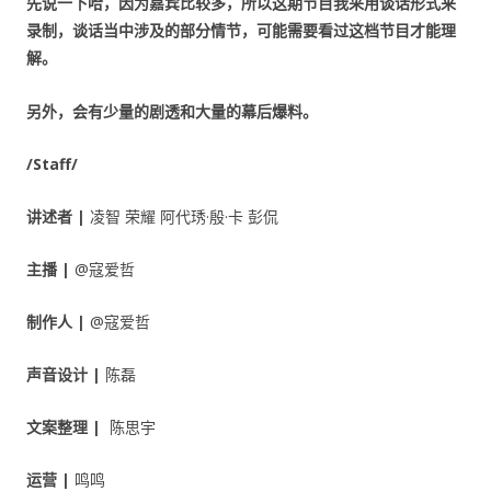
先说一下哈，因为嘉宾比较多，所以这期节目我采用谈话形式来
录制，谈话当中涉及的部分情节，可能需要看过这档节目才能理
解。
另外，会有少量的剧透和大量的幕后爆料。
/Staff/
讲述者 |
凌智 荣耀 阿代琇·殷·卡 彭侃
主播
|
@寇爱哲
制作人 |
@寇爱哲
声音设计 |
陈磊
文案整理 |
陈思宇
运营 |
鸣鸣