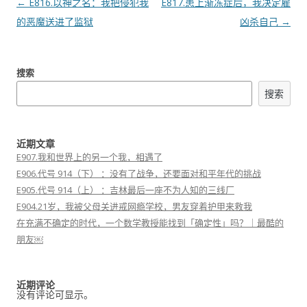
文
←
E816.以神之名：我把侵犯我
E817.患上渐冻症后，我决定雇
章
的恶魔送进了监狱
凶杀自己
→
导
航
搜索
搜索
近期文章
E907.我和世界上的另一个我，相遇了
E906.代号 914（下） ：没有了战争，还要面对和平年代的挑战
E905.代号 914（上） ：吉林最后一座不为人知的三线厂
E904.21岁，我被父母关进戒网瘾学校，男友穿着护甲来救我
在充满不确定的时代，一个数学教授能找到「确定性」吗？｜最酷的
朋友￼
近期评论
没有评论可显示。