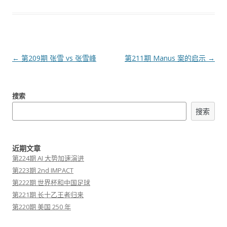
文
←
第209期 张雪 vs 张雪峰
第211期 Manus 案的启示
→
章
导
搜索
航
搜索
近期文章
第224期 AI 大势加速演进
第223期 2nd IMPACT
第222期 世界杯和中国足球
第221期 长十乙王者归来
第220期 美国 250 年