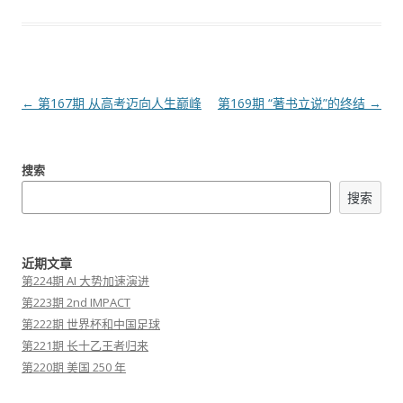
文
←
第167期 从高考迈向人生巅峰
第169期 “著书立说”的终结
→
章
导
搜索
航
搜索
近期文章
第224期 AI 大势加速演进
第223期 2nd IMPACT
第222期 世界杯和中国足球
第221期 长十乙王者归来
第220期 美国 250 年