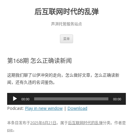
后互联网时代的乱弹
声湃托管服务站点
跳
菜单
至
正
文
第168期 怎么正确读新闻
这期我们聊了以伊冲突的走向，怎么做好文章，怎么正确读新
闻，还有久违的名词鉴伪。
音
00:00
00:00
频
Podcast:
Play in new window
|
Download
播
放
本条目发布于
2025年6月21日
。属于
后互联网时代的乱弹
分类。
作者是
器
pie
。