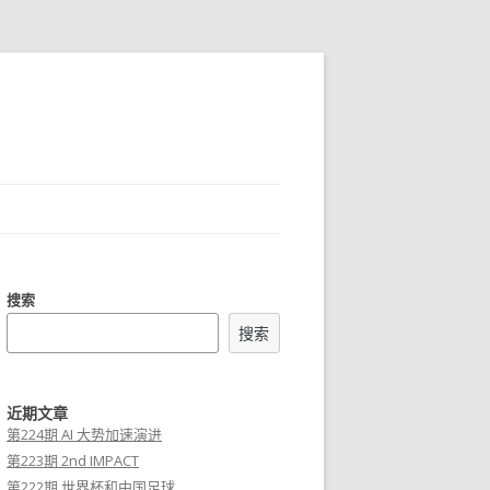
搜索
搜索
近期文章
第224期 AI 大势加速演进
第223期 2nd IMPACT
第222期 世界杯和中国足球