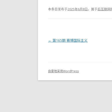
放
本条目发布于
2025年6月8日
。属于
后互联网
器
文
←
第165期 赛博国际主义
章
导
航
自豪地采用WordPress