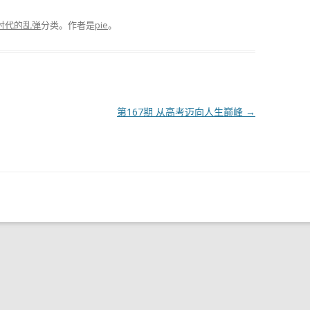
下
时代的乱弹
分类。
作者是
pie
。
箭
头
键
来
增
第167期 从高考迈向人生巅峰
→
高
或
降
低
音
量。