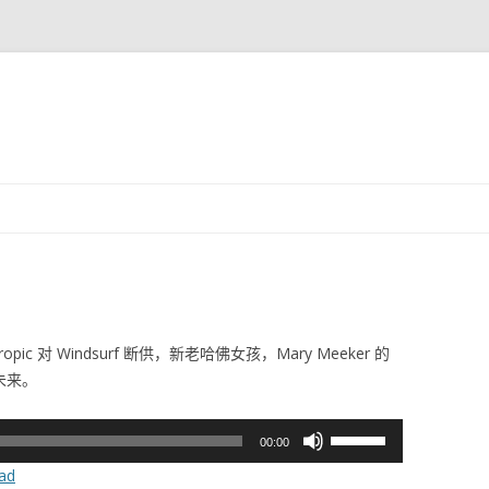
跳
至
正
文
 对 Windsurf 断供，新老哈佛女孩，Mary Meeker 的
未来。
使
00:00
用
ad
上/