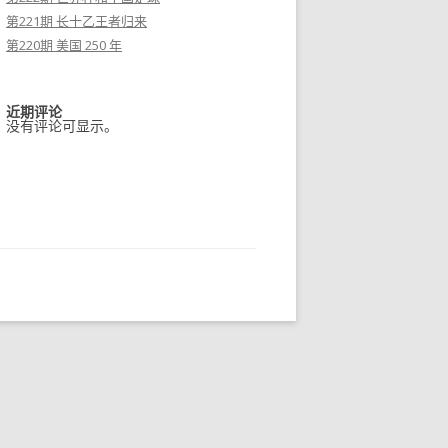
第221期 长十乙王者归来
第220期 美国 250 年
近期评论
没有评论可显示。