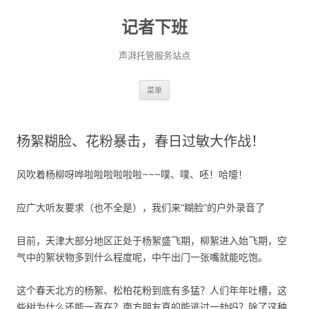
记者下班
声湃托管服务站点
跳
菜单
至
正
文
杨絮糊脸、花粉暴击，春日过敏大作战！
风吹着杨柳呀哗啦啦啦啦啦啦~~~噗、噗、呸！哈嚏！
应广大听友要求（也不全是），我们来“糊脸”的户外录音了
目前，天津大部分地区正处于杨絮盛飞期，柳絮进入始飞期，空
气中的絮状物多到什么程度呢，中午出门一张嘴就能吃饱。
这个春天北方的杨絮、松柏花粉到底有多猛？人们年年吐槽，这
些树为什么还能一直在？南方朋友真的能逃过一劫吗？除了这种