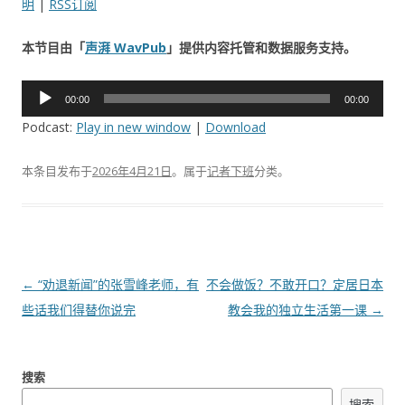
明
|
RSS订阅
本节目由「
声湃 WavPub
」提供内容托管和数据服务支持。
音
00:00
00:00
频
Podcast:
Play in new window
|
Download
播
放
本条目发布于
2026年4月21日
。属于
记者下班
分类。
器
文
←
“劝退新闻”的张雪峰老师，有
不会做饭？不敢开口？定居日本
章
些话我们得替你说完
教会我的独立生活第一课
→
导
航
搜索
搜索