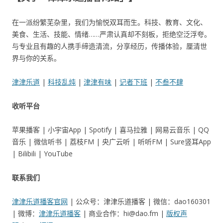
在一派纷繁芜杂里，我们为愉悦双耳而生。科技、教育、文化、
美食、生活、技能、情绪……严肃认真却不刻板，拒绝空泛浮夸。
与专业且有趣的人携手缔造清流，分享经历，传播体验，厘清世
界与你的关系。
津津乐道
|
科技乱炖
|
津津有味
|
记者下班
|
不叁不肆
收听平台
苹果播客 | 小宇宙App | Spotify | 喜马拉雅 | 网易云音乐 | QQ
音乐 | 微信听书 | 荔枝FM | 央广云听 | 听听FM | Sure竖耳App
| Bilibili | YouTube
联系我们
津津乐道播客官网
| 公众号：津津乐道播客 | 微信：dao160301
| 微博：
津津乐道播客
| 商业合作：hi@dao.fm |
版权声