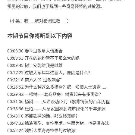
常见的过敏，我们也了解到一些奇奇怪怪的过敏源。
（小黑：我……我对猪圈过敏……）
本期节目你将听到以下内容
00:03:30 春季过敏星人请集合
00:08:53 开花的花粉背不了那么大的锅
00:09:45 树：安能辨我是雌雄
00:17:25 过敏大军年年进新人，原因是什么？
00:22:18 南方人的“过敏刺客”
00:26:52 为什么种这么多杨树？据一知情人士透露……
00:29:42 一棵树≈一套商品房！树贵起来有多离谱？
00:31:06 杨树——从治沙功臣到飞絮背锅侠的百年历程
00:38:36 松柏——从皇家园林到城市绿化的千年渊源
00:43:10 不能砍掉的话，那么移栽呢？
00:47:32 输液避孕、变性手术，生而为树，也是没办法
00:52:24 浅析人类奇奇怪怪的过敏源