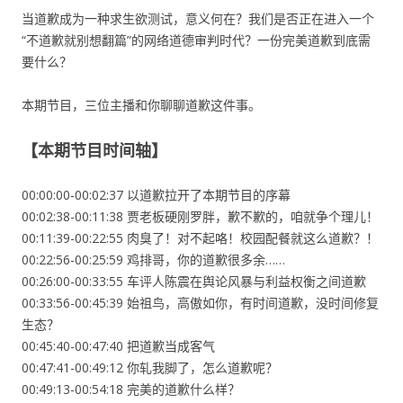
当道歉成为一种求生欲测试，意义何在？我们是否正在进入一个
“不道歉就别想翻篇”的网络道德审判时代？一份完美道歉到底需
要什么？
本期节目，三位主播和你聊聊道歉这件事。
【本期节目时间轴】
00:00:00-00:02:37 以道歉拉开了本期节目的序幕
00:02:38-00:11:38 贾老板硬刚罗胖，歉不歉的，咱就争个理儿！
00:11:39-00:22:55 肉臭了！对不起咯！校园配餐就这么道歉？！
00:22:56-00:25:59 鸡排哥，你的道歉很多余……
00:26:00-00:33:55 车评人陈震在舆论风暴与利益权衡之间道歉
00:33:56-00:45:39 始祖鸟，高傲如你，有时间道歉，没时间修复
生态？
00:45:40-00:47:40 把道歉当成客气
00:47:41-00:49:12 你轧我脚了，怎么道歉呢？
00:49:13-00:54:18 完美的道歉什么样？