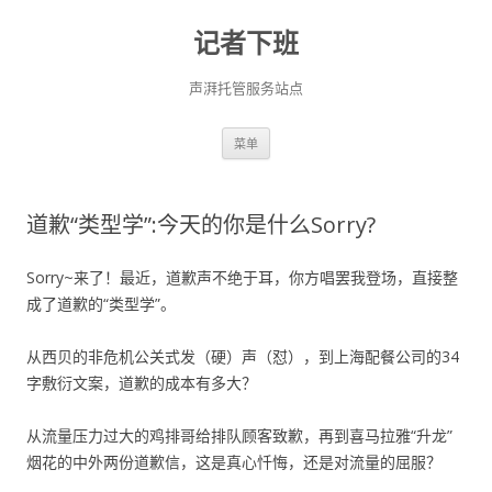
记者下班
声湃托管服务站点
跳
菜单
至
正
文
道歉“类型学”:今天的你是什么Sorry?
Sorry~来了！最近，道歉声不绝于耳，你方唱罢我登场，直接整
成了道歉的“类型学”。
从西贝的非危机公关式发（硬）声（怼），到上海配餐公司的34
字敷衍文案，道歉的成本有多大？
从流量压力过大的鸡排哥给排队顾客致歉，再到喜马拉雅“升龙”
烟花的中外两份道歉信，这是真心忏悔，还是对流量的屈服？