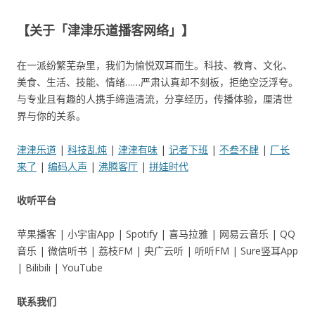
【关于「津津乐道播客网络」】
在一派纷繁芜杂里，我们为愉悦双耳而生。科技、教育、文化、
美食、生活、技能、情绪……严肃认真却不刻板，拒绝空泛浮夸。
与专业且有趣的人携手缔造清流，分享经历，传播体验，厘清世
界与你的关系。
津津乐道
|
科技乱炖
|
津津有味
|
记者下班
|
不叁不肆
|
厂长
来了
|
编码人声
|
沸腾客厅
|
拼娃时代
收听平台
苹果播客 | 小宇宙App | Spotify | 喜马拉雅 | 网易云音乐 | QQ
音乐 | 微信听书 | 荔枝FM | 央广云听 | 听听FM | Sure竖耳App
| Bilibili | YouTube
联系我们