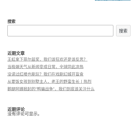
航
搜索
搜索
近期文章
王虹拿下菲尔兹奖，我们该狂欢还是该反思？
当极端天气从新闻变成日常，全球同此凉热
没读过红楼也能玩？我们在戏剧幻城开盲盒
从要饭女孩到别墅主人，老王的野蛮生长丨热烈
鹅腿阿姨掀起的“鸭骗战争”，我们到底该关注什么
近期评论
没有评论可显示。