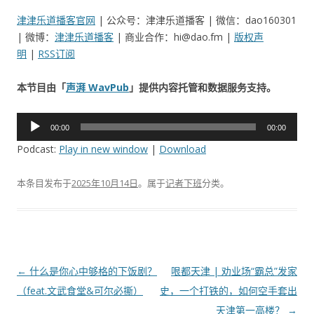
津津乐道播客官网
| 公众号：津津乐道播客 | 微信：dao160301
| 微博：
津津乐道播客
| 商业合作：hi@dao.fm |
版权声
明
|
RSS订阅
本节目由「
声湃 WavPub
」提供内容托管和数据服务支持。
音
00:00
00:00
频
Podcast:
Play in new window
|
Download
播
放
本条目发布于
2025年10月14日
。属于
记者下班
分类。
器
文
←
什么是你心中够格的下饭剧？
哏都天津 | 劝业场“霸总”发家
章
（feat.文武食堂&可尔必撕）
史，一个打铁的，如何空手套出
导
天津第一高楼？
→