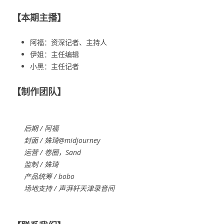
【本期主播】
阿福：资深记者、主持人
伊姐：主任编辑
小黑：主任记者
【制作团队】
后期 / 阿福
封面 /
姝琦
@midjourney
运营 / 卷圈，Sand
监制 / 姝琦
产品统筹 / bobo
场地支持 / 声湃轩天津录音间