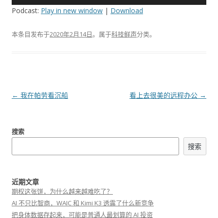
频
Podcast:
Play in new window
|
Download
播
放
本条目发布于
2020年2月14日
。属于
科技鲜声
分类。
器
文
←
我在帕劳看沉船
看上去很美的远程办公
→
章
导
搜索
航
搜索
近期文章
期权这张饼，为什么越来越难吃了？
AI 不只比智商，WAIC 和 Kimi K3 透露了什么新竞争
把身体数据存起来，可能是普通人最划算的 AI 投资