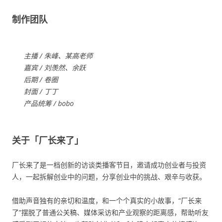
制作团队
主播 / 朱峰、某高老师
嘉宾 / 刘羡然、余跃
后期 / 卷圈
封面 / 丁丁
产品统筹 / bobo
关于「厂长来了」
厂长来了是一档创新的访谈类播客节目，邀请成功创业者与投资
人，一起拆解创业中的问题，分享创业中的挑战、艰辛与收获。
借助声音独有的亲切和温度，和一个个真实的小故事，“厂长来
了”摆脱了普通公关稿、媒体采访和产业观察的距离感，帮助听友