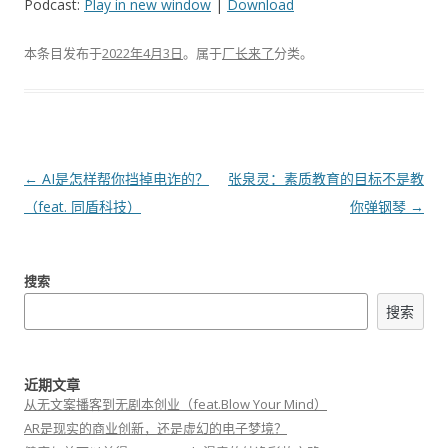
Podcast:
Play in new window
|
Download
播
放
本条目发布于
2022年4月3日
。属于
厂长来了
分类。
器
文
←
AI是怎样帮你挡掉电诈的？
张泉灵：素质教育的目标不是教
章
（feat. 同盾科技）
你弹钢琴
→
导
航
搜索
搜索
近期文章
从无文案播客到无剧本创业（feat.Blow Your Mind）
AR是现实的商业创新，还是虚幻的电子梦境？