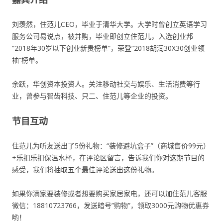
刘羡然，住范儿CEO，毕业于清华大学。大学时曾创立英语学习
服务公司易说点，被并购，毕业即创立住范儿，入选创业邦
“2018年30岁以下创业新贵榜单”，荣登“2018胡润30X30创业领
袖”榜单。
余跃，华创资本投资人。关注移动社交与娱乐、生活消费等行
业，曾参与智齿科技、只二、住范儿等企业的投资。
节目互动
住范儿为听友送出了5份礼物：“装修避坑盒子”（商城售价99元）
+乐扣乐扣保温水杯，在评论区留言，告诉我们你对这期节目的
感受，我们将抽取五个最佳评论送出这份礼物。
如果你滴家要装修或者想要购买家居家电，还可以加住范儿客服
微信：18810723766，发送暗号”购物”，领取3000元购物优惠券
哟！